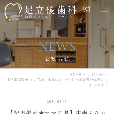
NEWS
お知らせ
HOME
お知らせ
【記事掲載★ママ広場】虫歯のなりやすさは遺伝や体質に左
右される？
2024.05.16
【記事掲載★ママ広場】虫歯のなり