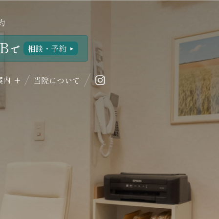
約
B
相談・予約
で
案内
当院について