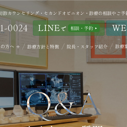
初診カウンセリング・セカンドオピニオン・診療の相談やご予
LINE
WE
1-0024
相談・予約
で
ての方へ
診療
診療方針と特徴
院長・スタッフ紹介
Q&A