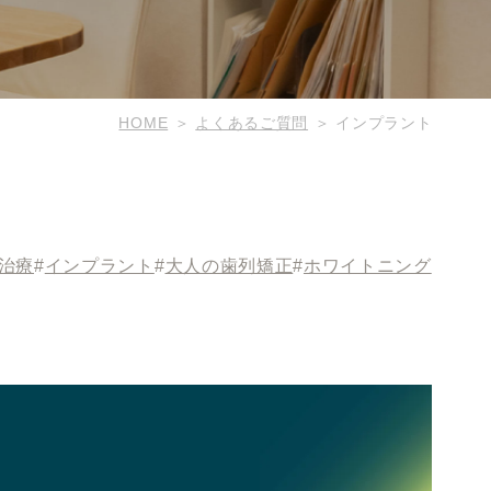
HOME
よくあるご質問
インプラント
治療
#
インプラント
#
大人の歯列矯正
#
ホワイトニング