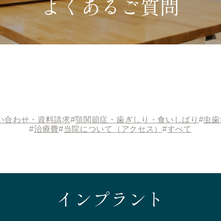
よくあるご質問
い合わせ・資料請求
#
顎関節症・歯ぎしり・食いしばり
#
虫歯
#
治療費
#
当院について（アクセス）
#
すべて
インプラント